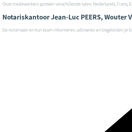
Onze medewerkers spreken verschillende talen: Nederlands, Frans, E
Notariskantoor
Jean-Luc PEERS, Wouter
De notarissen en hun team informeren, adviseren en begeleiden je bi