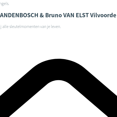
ngels.
 VANDENBOSCH & Bruno VAN ELST
Vilvoorde
j alle sleutelmomenten van je leven.